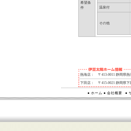
希望条
弊社は、保
温泉付
件
本人又は代
訂正、追加
その他
三者提供停
せは、下記
●お問合せ窓口:
4511
熱海店：
〒413-0011 静岡
下田店：
〒415-0021 静岡
● ホーム
● 会社概要
●