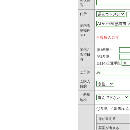
2. 個人情
郵便番
号
弊社は、業
住所
個人情報を
案内希
力会社に委
望物件
NO
※複数入力可
開示する個
小限の個人
案内ご
第1希望：
希望日
に限定しま
第2希望：
時
当日の交通手段
ご予算
約
3. 第三者
ご購入
弊社が、本
目的
ご希望
情報は、弊
地域
はありませ
◯希望、△出来れば
海が見える
4. 保有個
菜園が出来る