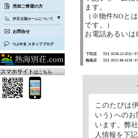
ます。
売却ご希望の方
（※物件NOと
伊豆太陽ホームについて
です。）
お問合せ
お電話あるいは
つぶやき スタッフブログ
下田店
TEL 0558-23-4511 / F
熱海店
TEL 0557-86-4150 / F
スマホサイト
はこちら
このたびは伊
いう) への
います。弊
人情報を下