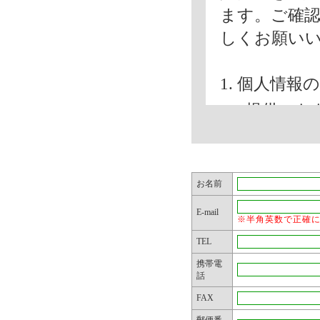
ます。ご確
しくお願い
1. 個人情
ご提供いた
内で使用い
(1) お問
(2) 弊社
お名前
郵送物など
E-mail
※半角英数で正確
お問合せ内
TEL
弊社主催の
携帯電
物などによ
話
FAX