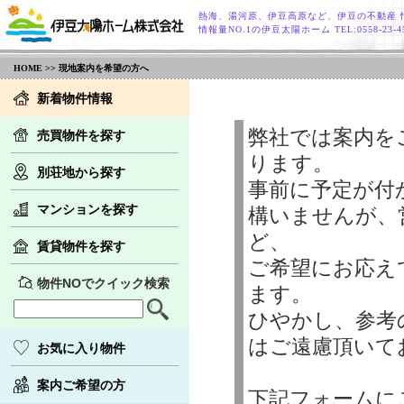
熱海、湯河原、伊豆高原など、伊豆の不動産 
情報量NO.1の伊豆太陽ホーム TEL:0558-23
HOME
>> 現地案内を希望の方へ
新着物件情報
弊社では案内を
売買物件を探す
ります。
別荘地から探す
事前に予定が付
マンションを探す
構いませんが、
ど、
賃貸物件を探す
ご希望にお応え
物件NOでクイック検索
ます。
ひやかし、参考
はご遠慮頂いて
お気に入り物件
案内ご希望の方
下記フォームに