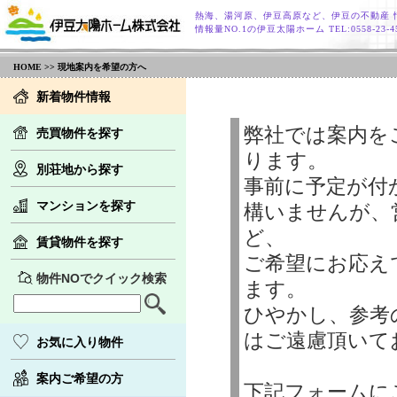
熱海、湯河原、伊豆高原など、伊豆の不動産 
情報量NO.1の伊豆太陽ホーム TEL:0558-23
HOME
>> 現地案内を希望の方へ
新着物件情報
弊社では案内を
売買物件を探す
ります。
別荘地から探す
事前に予定が付
マンションを探す
構いませんが、
ど、
賃貸物件を探す
ご希望にお応え
物件NOでクイック検索
ます。
ひやかし、参考
はご遠慮頂いて
お気に入り物件
案内ご希望の方
下記フォームに