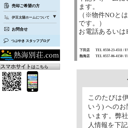
ます。
売却ご希望の方
（※物件NOと
伊豆太陽ホームについて
です。）
お問合せ
お電話あるいは
つぶやき スタッフブログ
下田店
TEL 0558-23-4511 / F
熱海店
TEL 0557-86-4150 / F
スマホサイト
はこちら
このたびは伊
いう) への
います。弊
人情報を下