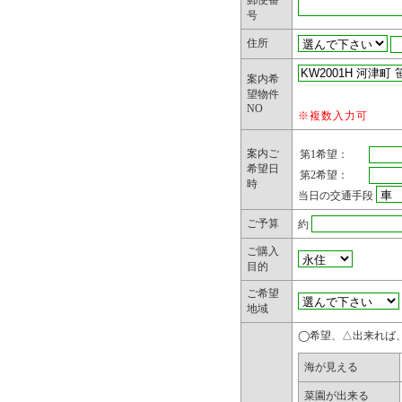
2. 個人情
郵便番
号
弊社は、業
住所
個人情報を
案内希
力会社に委
望物件
NO
※複数入力可
開示する個
小限の個人
案内ご
第1希望：
希望日
に限定しま
第2希望：
時
当日の交通手段
ご予算
約
3. 第三者
ご購入
弊社が、本
目的
ご希望
情報は、弊
地域
はありませ
◯希望、△出来れば
海が見える
4. 保有個
菜園が出来る