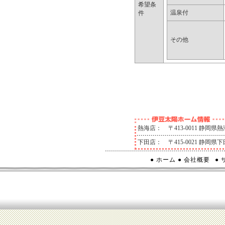
希望条
弊社は、保
温泉付
件
本人又は代
訂正、追加
その他
三者提供停
せは、下記
●お問合せ窓口:
4511
熱海店：
〒413-0011 静岡
下田店：
〒415-0021 静岡
● ホーム
● 会社概要
●