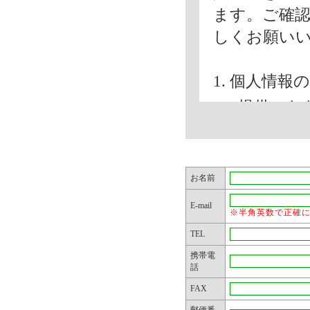
ます。ご確
しくお願い
1. 個人情
ご提供いた
内で使用い
(1) お問
(2) 弊社
お名前
郵送物など
E-mail
※半角英数で正確
お問合せ内
TEL
弊社主催の
携帯電
物などによ
話
FAX