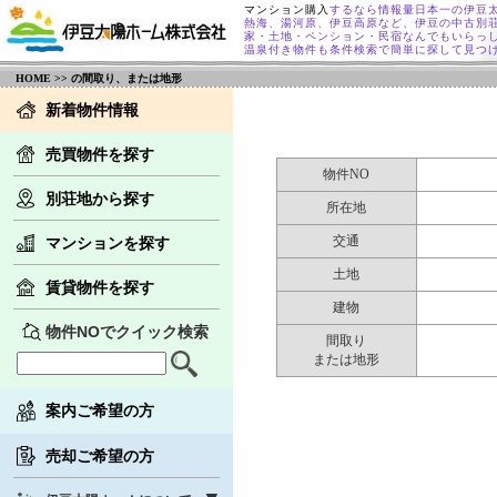
マンション購入
するなら情報量日本一の伊豆
熱海、湯河原、伊豆高原など、伊豆の中古別
家・土地・ペンション・民宿なんでもいらっ
温泉付き物件も条件検索で簡単に探して見つ
HOME
>> の間取り、または地形
新着物件情報
売買物件を探す
物件NO
別荘地から探す
所在地
交通
マンションを探す
土地
賃貸物件を探す
建物
物件NOでクイック検索
間取り
または地形
案内ご希望の方
売却ご希望の方