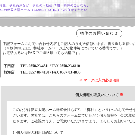
河原、伊豆高原など、伊豆の不動産 情報、物件のことなら、
.1の伊豆太陽ホーム TEL:0558-23-4511 へお任せください。
物件のお問い合わせ
下記フォームにお問い合わせ内容をご記入のうえ送信願います。折り返し返信い
（※物件NOとは、弊社ホームページ上で物件毎についている番号です。）
お電話あるいはFAXでご連絡頂いても結構です。
下田店
TEL 0558-23-4511 / FAX 0558-23-6110
熱海店
TEL 0557-86-4150 / FAX 0557-83-4835
※ マークは入力必須項目
個人情報の取扱いについて
※
このたびは伊豆太陽ホーム株式会社 (以下、「弊社」という) へのお問合
ざいます。弊社では、こちらのフォームにていただく個人情報を下記の取
だきます。ご確認のうえ、ご同意いただけますよう、よろしくお願いいた
1. 個人情報の利用目的について