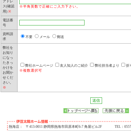
アドレ
ス(確認
※半角英数で正確にご入力下さい。
用)
※
電話番
号
資料請
不要
メール
郵送
求
弊社を
お知り
になっ
たきっ
弊社ホームページ
友人知人のご紹介
弊社担当者より
折
かけを
※複数選択可
お聞か
せくだ
さい。
※
熱海店：
〒413-0011 静岡県熱海市田原本町6-7 角屋ビル2F
TEL：0557