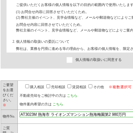
ご提供いただくお客様の個人情報を以下の目的の範囲内で使用いたしま
(1) お問合せ内容に回答させていただくため。
(2) 弊社主催のイベント、見学会情報など、メールや郵送物などにより
お問合せ内容に回答させていただくため。
弊社主催のイベント、見学会情報など、メールや郵送物などによりご案
2. 個人情報の取扱いの委託について
弊社は、業務を円滑に進める等の理由から、お客様の個人情報を、限定
り、協力会社に委託することがあります。但し、委託先に開示する個人
個人情報の取扱いに同意する
となる最小限の個人情報のみとし、かつ使用範囲もその範囲に限定しま
3. 第三者への個人情報の提供について
弊社が、本フォームを通じて取得するお客様の個人情報は、弊社以外の
とはありません。
ご要望
購入相談
売却相談
賃貸相談
その他
※複数選択可
をお選
びくだ
4. 保有個人データに関するお問合せ窓口について
不動産売却をご検討中の方は
こちら
さい。
弊社は、保有するお客様の個人情報について、その本人又は代理人から
物件案内希望の方は
こちら
※
の訂正、追加または削除、利用の停止、消去、および第三者提供停止の
問合せは、下記までお申し出ください。
物件No.
●お問合せ窓口:伊豆太陽ホーム株式会社 TEL 0800-888-4511
ご質