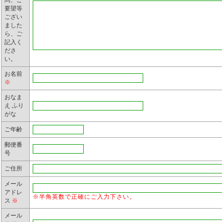
問、ご
要望等
ござい
ました
ら、ご
記入く
ださ
い。
お名前
※
おなま
え ふり
がな
ご年齢
郵便番
号
ご住所
メール
アドレ
※半角英数で正確にご入力下さい。
ス
※
メール