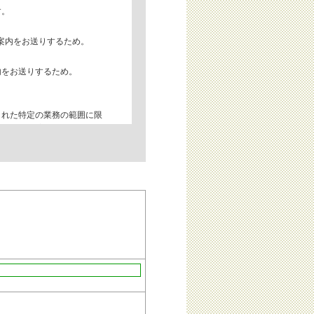
す。
ご案内をお送りするため。
内をお送りするため。
された特定の業務の範囲に限
情報は、当該業務の遂行上必要
す。
第三者に開示または提供するこ
、利用目的の通知、開示、内容
求めに応じます。その場合のお