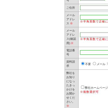
号
弊社が、本
ご住所
情報は、弊
メール
アドレ
はありませ
※半角英数で正確
ス
※
メール
アドレ
4. 保有個
ス(確認
※半角英数で正確
用)
※
弊社は、保
電話番
本人又は代
号
訂正、追加
資料請
不要
メール
求
三者提供停
弊社を
せは、下記
お知り
になっ
たきっ
弊社ホームページ
かけを
●お問合せ窓口:
※複数選択可
お聞か
せくだ
4511
さい。
※