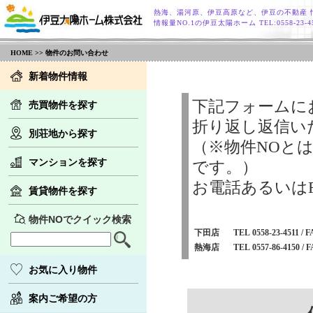
熱海、湯河原、伊豆高原など、伊豆の不動産 
情報量NO.1の伊豆太陽ホーム TEL:0558-23
HOME
>> 物件のお問い合わせ
新着物件情報
下記フォームに
売買物件を探す
折り返し返信い
別荘地から探す
（※物件NOと
マンションを探す
です。）
お電話あるいは
賃貸物件を探す
物件NOでクイック検索
下田店
TEL 0558-23-4511 / F
熱海店
TEL 0557-86-4150 / F
お気に入り物件
案内ご希望の方