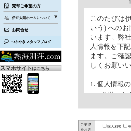
売却ご希望の方
このたびは伊
伊豆太陽ホームについて
いう) への
お問合せ
います。弊
つぶやき スタッフブログ
人情報を下
ます。ご確
しくお願い
スマホサイト
はこちら
1. 個人情
ご提供いた
内で使用い
(1) お問
(2) 弊社
ご要望
購入相談
をお選