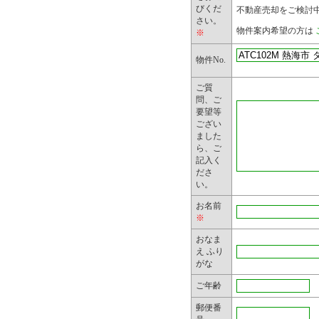
郵送物など
びくだ
不動産売却をご検討
さい。
お問合せ内
物件案内希望の方は
※
弊社主催の
物件No.
物などによ
ご質
問、ご
要望等
2. 個人情
ござい
ました
弊社は、業
ら、ご
記入く
個人情報を
ださ
い。
力会社に委
お名前
開示する個
※
小限の個人
おなま
え ふり
に限定しま
がな
ご年齢
3. 第三者
郵便番