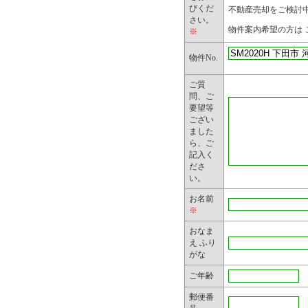
郵送物など
びくだ
不動産売却をご検討
さい。
お問合せ内
物件案内希望の方は
※
弊社主催の
物件No.
物などによ
ご質
問、ご
要望等
2. 個人情
ござい
ました
弊社は、業
ら、ご
記入く
個人情報を
ださ
い。
力会社に委
お名前
開示する個
※
小限の個人
おなま
え ふり
に限定しま
がな
ご年齢
3. 第三者
郵便番