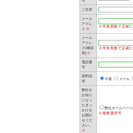
号
弊社が、本
ご住所
情報は、弊
メール
アドレ
はありませ
※半角英数で正確
ス
※
メール
アドレ
4. 保有個
ス(確認
※半角英数で正確
用)
※
弊社は、保
電話番
本人又は代
号
訂正、追加
資料請
不要
メール
求
三者提供停
弊社を
せは、下記
お知り
になっ
たきっ
弊社ホームページ
かけを
●お問合せ窓口:
※複数選択可
お聞か
せくだ
4511
さい。
※