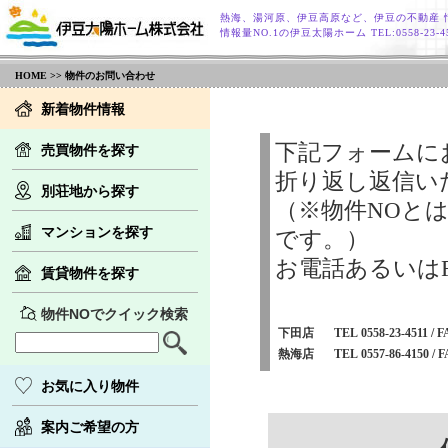
熱海、湯河原、伊豆高原など、伊豆の不動産 
情報量NO.1の伊豆太陽ホーム TEL:0558-23
HOME
>> 物件のお問い合わせ
新着物件情報
下記フォームに
売買物件を探す
折り返し返信い
別荘地から探す
（※物件NOと
マンションを探す
です。）
お電話あるいは
賃貸物件を探す
物件NOでクイック検索
下田店
TEL 0558-23-4511 / F
熱海店
TEL 0557-86-4150 / F
お気に入り物件
案内ご希望の方