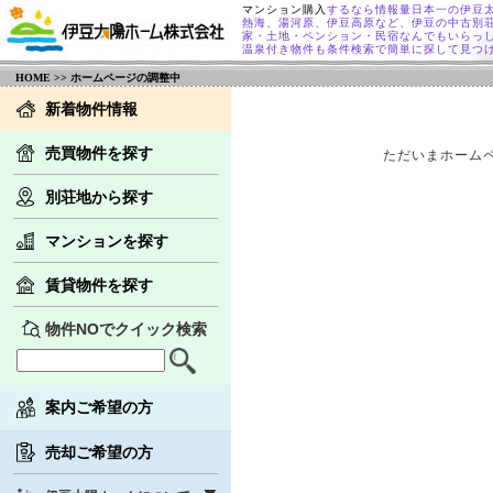
マンション購入
するなら情報量日本一の伊豆
熱海、湯河原、伊豆高原など、伊豆の中古別
家・土地・ペンション・民宿なんでもいらっ
温泉付き物件も条件検索で簡単に探して見つ
HOME
>> ホームページの調整中
新着物件情報
売買物件を探す
ただいまホーム
別荘地から探す
マンションを探す
賃貸物件を探す
物件NOでクイック検索
案内ご希望の方
売却ご希望の方