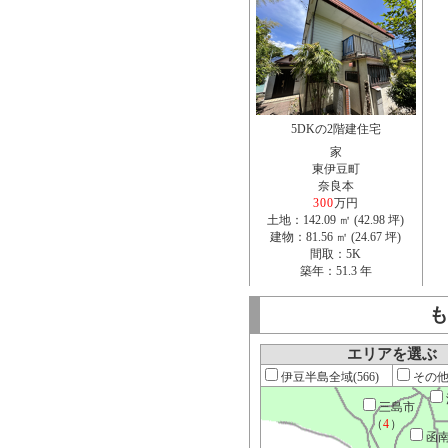
5DKの2階建住宅
家
東伊豆町
奈良本
300
万円
土地：142.09 ㎡ (42.98 坪)
建物：81.56 ㎡ (24.67 坪)
間取：5K
築年：51.3 年
も
エリアを選ぶ
伊豆半島全域(566)
その他[
三島市
（
4
）
函