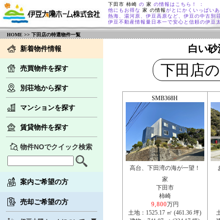
下田市 柿崎
の
家
の情報はこちら！ ：
他にもお得な
家 の情報
がとにかくいっぱいあ
熱海、湯河原、伊豆高原など、伊豆の中古別
伊豆不動産情報量日本一で安心と信頼の伊豆
HOME
>> 下田店の特選物件一覧
白い砂
新着物件情報
下田店の
売買物件を探す
別荘地から探す
SMB368H
マンションを探す
賃貸物件を探す
物件NOでクイック検索
高台、下田湾の海が一望！
家
案内ご希望の方
下田市
柿崎
売却ご希望の方
9,800
万円
土地：1525.17 ㎡ (461.36 坪)
土