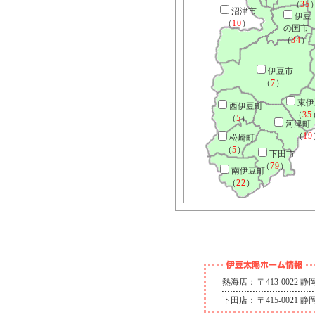
（
35
沼津市
伊豆
（
10
）
の国市
（
34
）
伊豆市
（
7
）
東伊
西伊豆町
（
35
（
5
）
河津町
（
19
松崎町
（
5
）
下田市
（
79
）
南伊豆町
（
22
）
熱海店：
〒413-0022
下田店：
〒415-0021