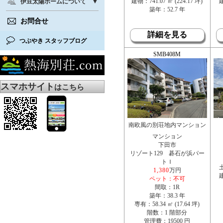
建物：741.07 ㎡ (224.17 坪)
建
伊豆太陽ホームについて
築年：52.7 年
お問合せ
詳細を見る
つぶやき スタッフブログ
SMB408M
スマホサイト
はこちら
南欧風の別荘地内マンション
マンション
下田市
リゾート129 碁石が浜パー
トＩ
土
1,380
万円
建
ペット：不可
間取：1R
築年：38.3 年
専有：58.34 ㎡ (17.64 坪)
階数：1 階部分
管理費：19500 円