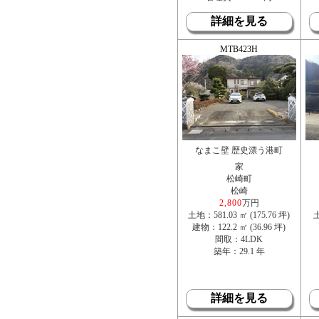
詳細を見る
MTB423H
なまこ壁 歴史漂う港町
家
松崎町
松崎
2,800
万円
土地：581.03 ㎡ (175.76 坪)
土
建物：122.2 ㎡ (36.96 坪)
間取：4LDK
築年：29.1 年
詳細を見る