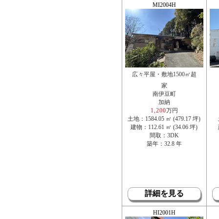
MI2004H
広々平屋・敷地1500㎡超
家
南伊豆町
加納
1,200
万円
土地：1584.05 ㎡ (479.17 坪)
建物：112.61 ㎡ (34.06 坪)
間取：3DK
築年：32.8 年
詳細を見る
HI2001H