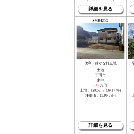
詳細を見る
SMB425G
便利・静かな好立地
土地
下田市
東中
547
万円
土地：129.52 ㎡ (39.17 坪)
坪単価：13.96 万円
土
詳細を見る