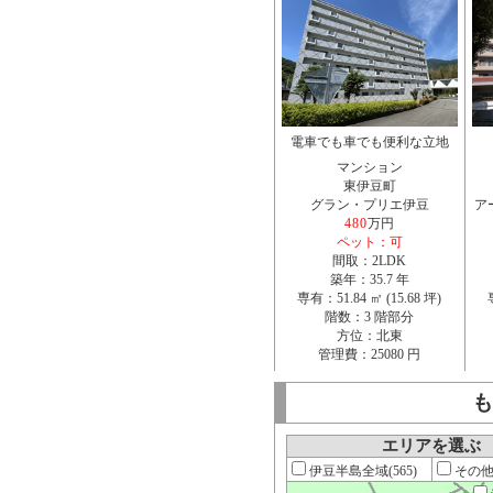
電車でも車でも便利な立地
マンション
東伊豆町
グラン・プリエ伊豆
ア
480
万円
ペット：可
間取：2LDK
築年：35.7 年
専有：51.84 ㎡ (15.68 坪)
階数：3 階部分
方位：北東
管理費：25080 円
も
エリアを選ぶ
伊豆半島全域(565)
その他[