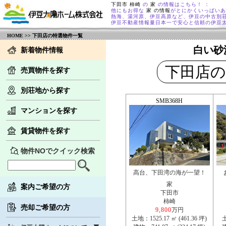
下田市 柿崎
の
家
の情報はこちら！ ：
他にもお得な
家 の情報
がとにかくいっぱいあ
熱海、湯河原、伊豆高原など、伊豆の中古別
伊豆不動産情報量日本一で安心と信頼の伊豆
HOME
>> 下田店の特選物件一覧
白い砂
新着物件情報
下田店の
売買物件を探す
別荘地から探す
SMB368H
マンションを探す
賃貸物件を探す
物件NOでクイック検索
高台、下田湾の海が一望！
家
案内ご希望の方
下田市
柿崎
売却ご希望の方
9,800
万円
土地：1525.17 ㎡ (461.36 坪)
土