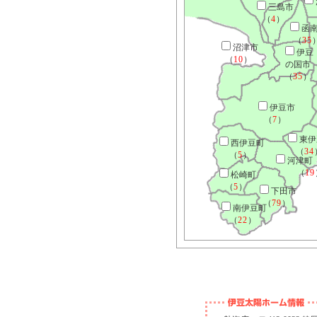
三島市
（
4
）
函
（
35
沼津市
伊豆
（
10
）
の国市
（
35
）
伊豆市
（
7
）
東伊
西伊豆町
（
34
（
5
）
河津町
（
19
松崎町
（
5
）
下田市
（
79
）
南伊豆町
（
22
）