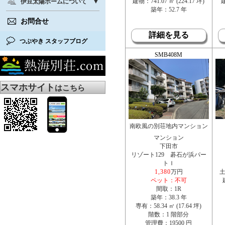
建物：741.07 ㎡ (224.17 坪)
建
伊豆太陽ホームについて
築年：52.7 年
お問合せ
詳細を見る
つぶやき スタッフブログ
SMB408M
スマホサイト
はこちら
南欧風の別荘地内マンション
マンション
下田市
リゾート129 碁石が浜パー
トＩ
1,380
万円
土
ペット：不可
間取：1R
築年：38.3 年
専有：58.34 ㎡ (17.64 坪)
階数：1 階部分
管理費：19500 円