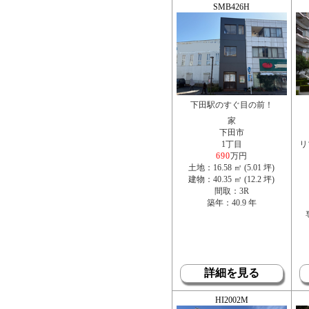
SMB426H
下田駅のすぐ目の前！
家
下田市
1丁目
リ
690
万円
土地：16.58 ㎡ (5.01 坪)
建物：40.35 ㎡ (12.2 坪)
間取：3R
築年：40.9 年
詳細を見る
HI2002M