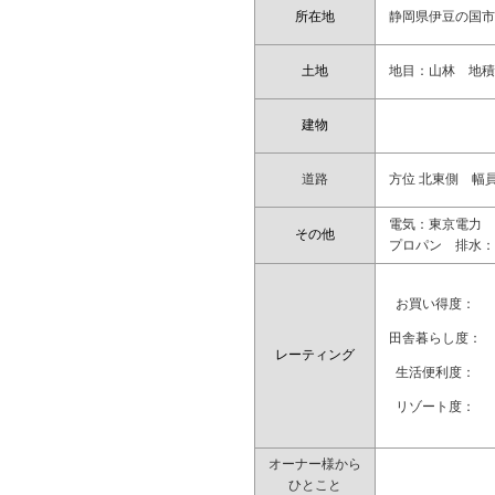
所在地
静岡県伊豆の国
土地
地目：山林 地積：
建物
道路
方位 北東側 幅員 
電気：東京電力 
その他
プロパン 排水：集
お買い得度：
田舎暮らし度：
レーティング
生活便利度：
リゾート度：
オーナー様から
ひとこと