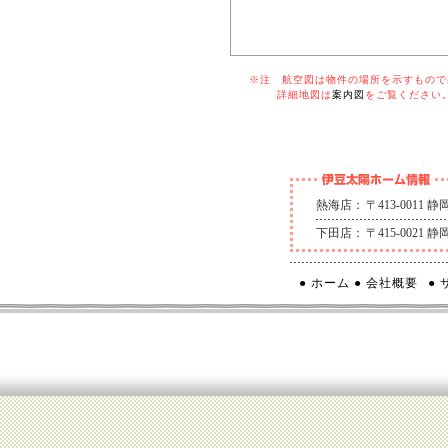
※注 航空図は物件の場所を示すものでは
詳細地図は
案内図
をご覧ください
熱海店：
〒413-0011
下田店：
〒415-0021
● ホーム
● 会社概要
●