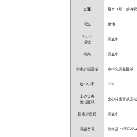
交通
最寄り駅：熱海駅
現況
更地
テレビ
調査中
環境
標高
調査中
都市計画区域
市街化調整区域
建ぺい率
30%
土砂災害
土砂災害警戒区
警戒区域
固定資産税
調査中
電話番号
熱海店：0557-86-4