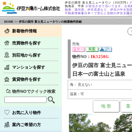
伊豆の国市 富士見ニュータウン（350万円）
熱海店 平井
が担当させて頂いてます。お気
熱海、湯河原、伊豆高原など、伊豆の中古別
不動産情報量日本一で安心と信頼の伊豆太陽
HOME
>> 伊豆の国市 富士見ニュータウンの検索物件詳細
新着物件情報
売買物件を探す
売地
別荘地から探す
物件NO：
IK5250G
伊豆の国市 富士見ニュ
マンションを探す
日本一の富士山と温泉
賃貸物件を探す
海： 見えない
物件NOでクイック検索
温泉：可
地 形
案
お気に入り物件
案内ご希望の方