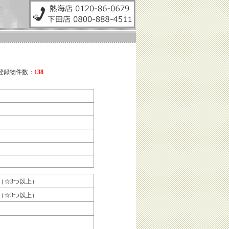
任
ン
ンの登録物件数：
138
（☆3つ以上）
（☆3つ以上）