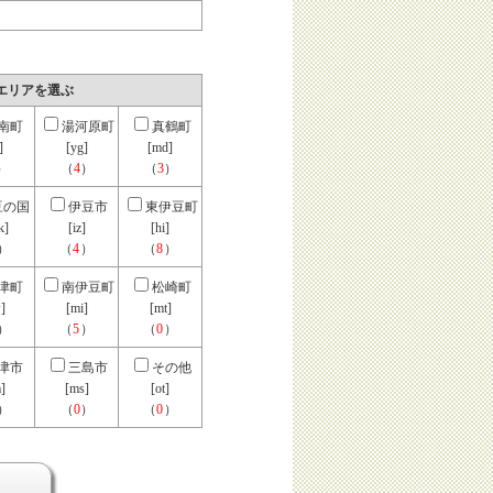
エリアを選ぶ
南町
湯河原町
真鶴町
]
[yg]
[md]
）
（
4
）
（
3
）
豆の国
伊豆市
東伊豆町
k]
[iz]
[hi]
）
（
4
）
（
8
）
津町
南伊豆町
松崎町
]
[mi]
[mt]
）
（
5
）
（
0
）
津市
三島市
その他
]
[ms]
[ot]
）
（
0
）
（
0
）