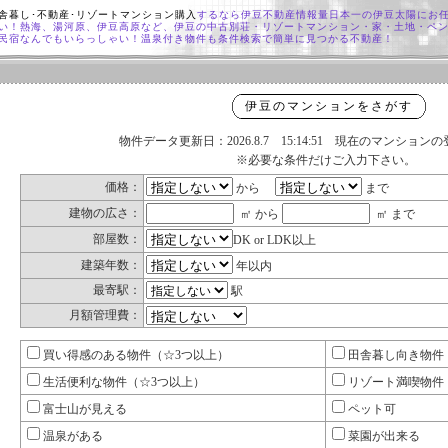
舎暮し･不動産･リゾートマンション購入
するなら伊豆不動産情報量日本一の伊豆太陽にお
い！熱海、湯河原、伊豆高原など、伊豆の中古別荘・リゾートマンション・家・土地・ペ
民宿なんでもいらっしゃい！温泉付き物件も条件検索で簡単に見つかる不動産！
伊豆のマンションをさがす
物件データ更新日：2026.8.7 15:14:51 現在のマンショ
※必要な条件だけご入力下さい。
価格：
から
まで
建物の広さ：
㎡ から
㎡ まで
部屋数：
DK or LDK以上
建築年数：
年以内
最寄駅：
駅
月額管理費：
買い得感のある物件（☆3つ以上）
田舎暮し向き物件
生活便利な物件（☆3つ以上）
リゾート満喫物件
富士山が見える
ペット可
温泉がある
菜園が出来る