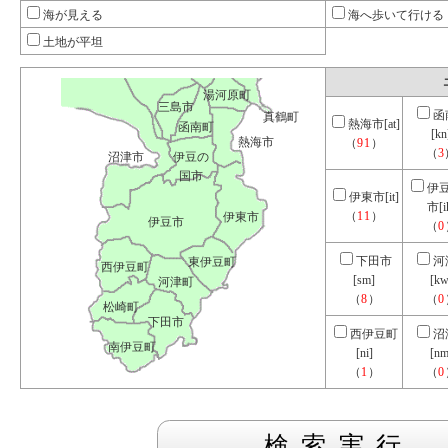
海が見える
海へ歩いて行ける
土地が平坦
湯河原町
三島市
函
真鶴町
熱海市[at]
函南町
[kn
熱海市
（
91
）
（
3
沼津市
伊豆の
国市
伊
伊東市[it]
市[i
（
11
）
伊東市
伊豆市
（
0
下田市
河
東伊豆町
西伊豆町
[sm]
[kw
河津町
（
8
）
（
0
松崎町
下田市
西伊豆町
沼
南伊豆町
[ni]
[nm
（
1
）
（
0