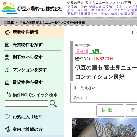
伊豆の国市 富士見ニュータウン（450万円）
熱海店 平井
が担当させて頂いてます。お気
熱海、湯河原、伊豆高原など、伊豆の中古別
不動産情報量日本一で安心と信頼の伊豆太陽
HOME
>> 伊豆の国市 富士見ニュータウンの検索物件詳細
新着物件情報
売買物件を探す
売中古別荘
別荘地から探す
物件NO：
IK5271H
伊豆の国市 富士見ニュ
マンションを探す
コンディション良好
賃貸物件を探す
海： 見えない
物件NOでクイック検索
温泉：可
間 取 り
案
お気に入り物件
案内ご希望の方