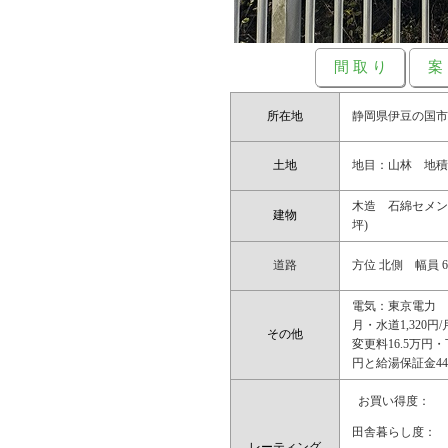
間 取 り
案
所在地
静岡県伊豆の国
土地
地目：山林 地積：
木造 石綿セメント
建物
坪)
道路
方位 北側 幅員
電気：東京電力 
月・水道1,320円
その他
変更料16.5万円
円と給湯保証金44
お買い得度：
田舎暮らし度：
レーティング