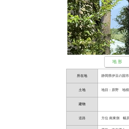
地 形
所在地
静岡県伊豆の国
土地
地目：原野 地積：
建物
道路
方位 南東側 幅員