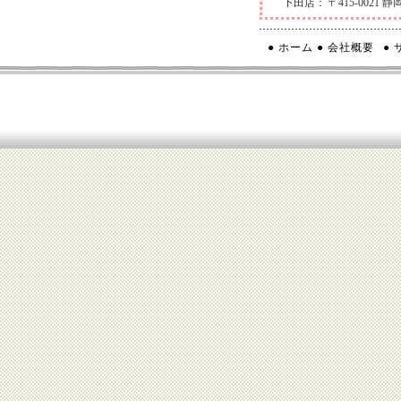
下田店：
〒415-0021
● ホーム
● 会社概要
●