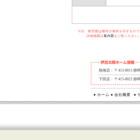
※注 航空図は物件の場所を示すものでは
詳細地図は
案内図
をご覧ください
熱海店：
〒413-0011
下田店：
〒415-0021
● ホーム
● 会社概要
●