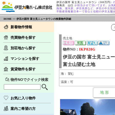
伊豆の国市 富士見ニュータウン（300万円）
熱海店 山口
が担当させて頂いてます。お気
熱海、湯河原、伊豆高原など、伊豆の中古別
不動産情報量日本一で安心と信頼の伊豆太陽
HOME
>> 伊豆の国市 富士見ニュータウンの検索物件詳細
新着物件情報
売買物件を探す
売土地
別荘地から探す
物件NO：
IKP020G
伊豆の国市 富士見ニュ
マンションを探す
富士山望む土地
賃貸物件を探す
海： 望む
物件NOでクイック検索
温泉：可
地 形
お気に入り物件
案内ご希望の方