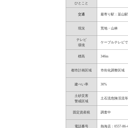
ひとこと
交通
最寄り駅：韮山
現況
荒地・山林
テレビ
ケーブルテレビ
環境
標高
346m
都市計画区域
市街化調整区域
建ぺい率
30%
土砂災害
土石流危険渓流
警戒区域
固定資産税
調査中
電話番号
熱海店：0557-86-4