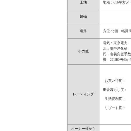
土地
地積：616平方メー
建物
道路
方位 北側 幅員
電気：東京電力 
水：集中浄化槽 管
その他
円・名義変更手数料
費 27,500円/
お買い得度：
田舎暮らし度：
レーティング
生活便利度：
リゾート度：
オーナー様から