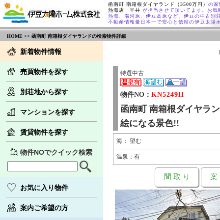
函南町 南箱根ダイヤランド（3500万円）
の家
熱海店 平井
が担当させて頂いてます。お気
熱海、湯河原、伊豆高原など、伊豆の中古別
不動産情報量日本一で安心と信頼の伊豆太陽
HOME
>> 函南町 南箱根ダイヤランドの検索物件詳細
新着物件情報
売買物件を探す
特選中古
別荘地から探す
物件NO：
KN5249H
函南町 南箱根ダイヤラ
マンションを探す
絵になる景色!!
賃貸物件を探す
海： 望む
物件NOでクイック検索
温泉：有
間 取 り
案
お気に入り物件
案内ご希望の方