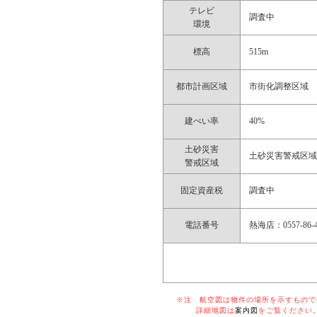
テレビ
調査中
環境
標高
515m
都市計画区域
市街化調整区域
建ぺい率
40%
土砂災害
土砂災害警戒区
警戒区域
固定資産税
調査中
電話番号
熱海店：0557-86-4
※注 航空図は物件の場所を示すものでは
詳細地図は
案内図
をご覧ください