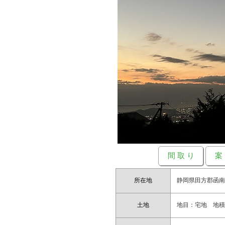
間 取 り
案
所在地
静岡県田方郡函
土地
地目：宅地 地積：