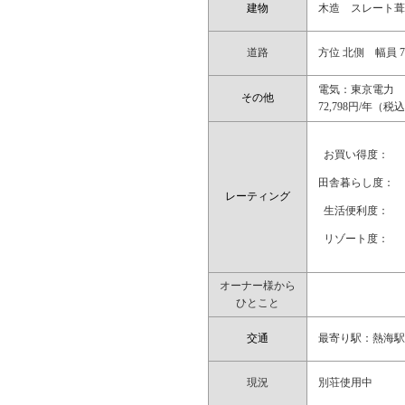
建物
木造 スレート葺 4
道路
方位 北側 幅員 
電気：東京電力 
その他
72,798円/年（
お買い得度：
田舎暮らし度：
レーティング
生活便利度：
リゾート度：
オーナー様から
ひとこと
交通
最寄り駅：熱海駅
現況
別荘使用中