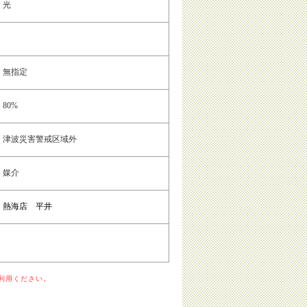
光
無指定
80%
津波災害警戒区域外
媒介
熱海店 平井
利用ください。