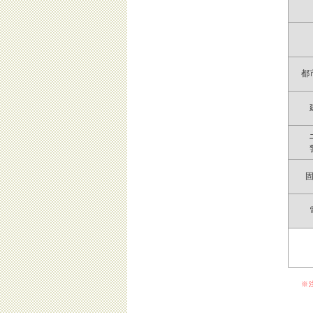
都
※注 
詳