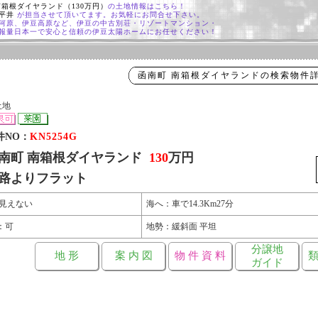
南箱根ダイヤランド（130万円）
の土地情報はこちら！
 平井
が担当させて頂いてます。お気軽にお問合せ下さい。
河原、伊豆高原など、伊豆の中古別荘・リゾートマンション・
報量日本一で安心と信頼の伊豆太陽ホームにお任せください！
函南町 南箱根ダイヤランドの検索物件
土地
件NO：
KN5254G
南町 南箱根ダイヤランド
130
万円
路よりフラット
 見えない
海へ：車で14.3Km27分
：可
地勢：緩斜面 平坦
分譲地
地 形
案 内 図
物 件 資 料
類
ガイド