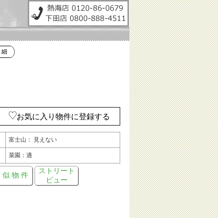
詳細
お気に入り物件に登録する
富士山： 見えない
菜園：適
ストリート
 似 物 件
ビュー