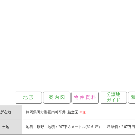
分譲地
地 形
案 内 図
物 件 資 料
類
ガイド
所在地
静岡県田方郡函南町平井
航空図
※注
土地
地目：原野 地積：207平方メートル(62.61坪) 坪単価：2.07万