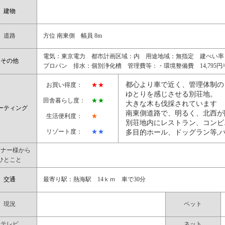
建物
道路
方位 南東側 幅員 8m
電気：東京電力 都市計画区域：内 用途地域：無指定 建ぺい率：
その他
プロパン 排水：個別浄化槽 管理費等：・環境整備費 14,795
都心より車で近く、管理体制の
お買い得度：
★★
ゆとりを感じさせる別荘地。
田舎暮らし度：
★★
大きな木も伐採されています
ーティング
南東側道路で、明るく、北西が
生活便利度：
★
別荘地内にレストラン、コンビ
リゾート度：
★★
多目的ホール、ドッグラン等,
ーナー様から
ひとこと
交通
最寄り駅：熱海駅 14ｋｍ 車で30分
現況
ペット
テレビ
ネット