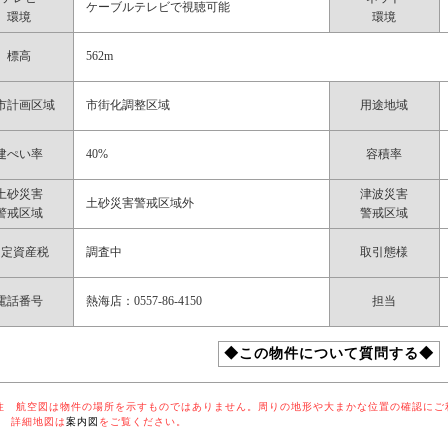
ケーブルテレビで視聴可能
環境
環境
標高
562m
市計画区域
市街化調整区域
用途地域
建ぺい率
40%
容積率
土砂災害
津波災害
土砂災害警戒区域外
警戒区域
警戒区域
固定資産税
調査中
取引態様
電話番号
熱海店：0557-86-4150
担当
◆この物件について質問する◆
航空図は物件の場所を示すものではありません。周りの地形や大まかな位置の確認にご
細地図は
案内図
をご覧ください。