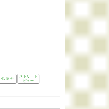
ストリート
 似 物 件
ビュー
円