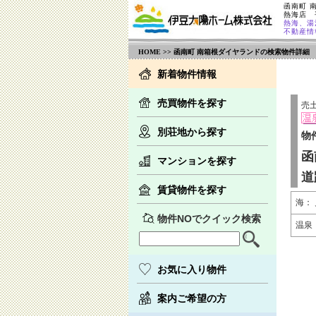
函南町 
熱海店
熱海、湯
不動産情
HOME
>> 函南町 南箱根ダイヤランドの検索物件詳細
新着物件情報
売買物件を探す
売
別荘地から探す
物
函
マンションを探す
道
賃貸物件を探す
海：
物件NOでクイック検索
温泉
お気に入り物件
案内ご希望の方