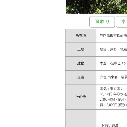
間 取 り
案
所在地
静岡県田方郡函
土地
地目：原野 地積：
建物
木造 石綿セメント
道路
方位 南東側 幅員
電気：東京電力 
66,798円/年◇
その他
2,300円(税別)
費：8,000円(税
お買い得度：