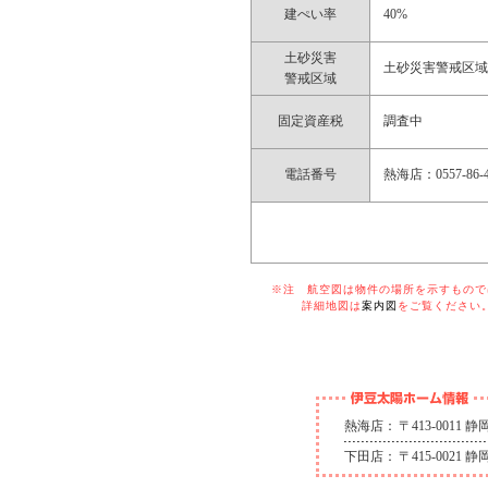
建ぺい率
40%
土砂災害
土砂災害警戒区
警戒区域
固定資産税
調査中
電話番号
熱海店：0557-86-4
※注 航空図は物件の場所を示すものでは
詳細地図は
案内図
をご覧ください
熱海店：
〒413-0011
下田店：
〒415-0021