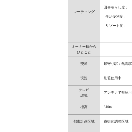
田舎暮らし度：
レーティング
生活便利度：
リゾート度：
オーナー様から
ひとこと
交通
最寄り駅：熱海駅
現況
別荘使用中
テレビ
アンテナで視聴
環境
標高
310m
都市計画区域
市街化調整区域