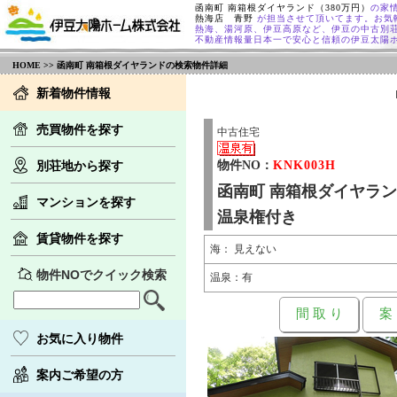
函南町 南箱根ダイヤランド（380万円）
の家
熱海店 青野
が担当させて頂いてます。お気
熱海、湯河原、伊豆高原など、伊豆の中古別
不動産情報量日本一で安心と信頼の伊豆太陽
HOME
>> 函南町 南箱根ダイヤランドの検索物件詳細
新着物件情報
売買物件を探す
中古住宅
別荘地から探す
物件NO：
KNK003H
函南町 南箱根ダイヤラ
マンションを探す
温泉権付き
賃貸物件を探す
海： 見えない
物件NOでクイック検索
温泉：有
間 取 り
案
お気に入り物件
案内ご希望の方