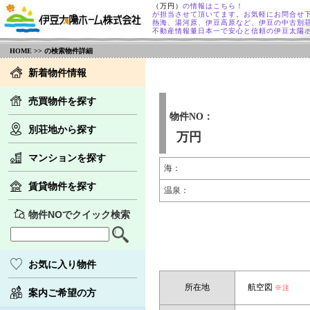
（万円）
の情報はこちら！
が担当させて頂いてます。お気軽にお問合せ
熱海、湯河原、伊豆高原など、伊豆の中古別
不動産情報量日本一で安心と信頼の伊豆太陽
HOME
>> の検索物件詳細
新着物件情報
売買物件を探す
物件NO：
別荘地から探す
万円
マンションを探す
海：
賃貸物件を探す
温泉：
物件NOでクイック検索
お気に入り物件
所在地
航空図
※注
案内ご希望の方