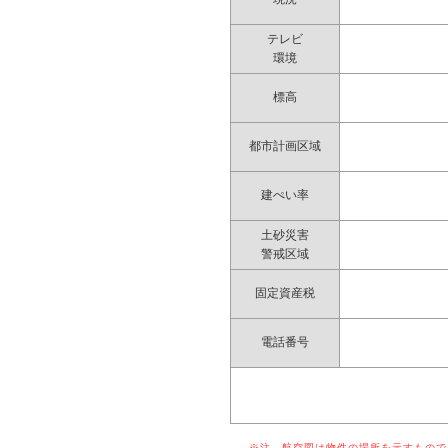
テレビ
環境
標高
都市計画区域
建ぺい率
土砂災害
警戒区域
固定資産税
電話番号
※注 航空図は物件の場所を示すものでは