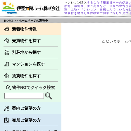
マンション購入
するなら情報量日本一の伊豆
熱海、湯河原、伊豆高原など、伊豆の中古別
家・土地・ペンション・民宿なんでもいらっ
温泉付き物件も条件検索で簡単に探して見つ
HOME
>> ホームページの調整中
新着物件情報
売買物件を探す
ただいまホーム
別荘地から探す
マンションを探す
賃貸物件を探す
物件NOでクイック検索
案内ご希望の方
売却ご希望の方