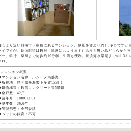
都心より近い熱海市下多賀にあるマンション。伊豆多賀より約1.8キロですが
ツイですが、反面眺望は抜群（部屋にもよります）温泉も無い為どちらかと言
パー、銀行、薬局まで徒歩約10分弱、生活も便利。長浜海水浴場まで約1.3キ
キロ。
■マンション概要
◆マンション名称：ルシーヌ南熱海
◆所在地：静岡県熱海市下多賀1558-1
◆建物構造：鉄筋コンクリート造5階建
◆全戸数：42戸
◆築年月：1989.12.01
◆築年数：36.6年
◆管理形態：全部委託
◆ペットの飼育：不可