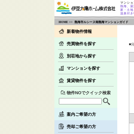
マンショ
熱海、湯
家・土地
温泉付き
HOME
>> 熱海市ルシーヌ南熱海マンションガイド
新着物件情報
売買物件を探す
■
別荘地から探す
マンションを探す
賃貸物件を探す
物件NOでクイック検索
案内ご希望の方
売却ご希望の方