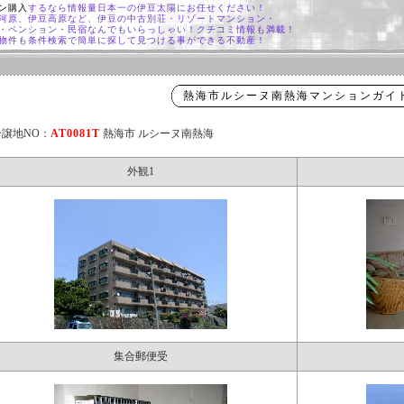
ン購入
するなら情報量日本一の伊豆太陽にお任せください！
河原、伊豆高原など、伊豆の中古別荘・リゾートマンション・
・ペンション・民宿なんでもいらっしゃい！クチコミ情報も満載！
物件も条件検索で簡単に探して見つける事ができる不動産！
熱海市ルシーヌ南熱海マンションガイ
分譲地NO：
AT0081T
熱海市 ルシーヌ南熱海
外観1
集合郵便受