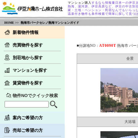
マンション購入
するなら情報量日本一の伊豆
熱海、湯河原、伊豆高原など、伊豆の中古別
家・土地・ペンション・民宿なんでもいらっ
温泉付き物件も条件検索で簡単に探して見つ
HOME
>> 熱海市パークセレノ熱海マンションガイド
新着物件情報
売買物件を探す
■分譲地NO：
AT0090T
熱海市 パー
別荘地から探す
全景
マンションを探す
賃貸物件を探す
物件NOでクイック検索
案内ご希望の方
大浴場
売却ご希望の方