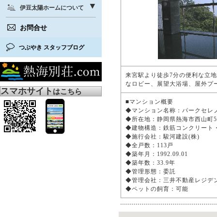
伊豆太陽ホームについて
お問合せ
つぶやき スタッフブログ
来宮駅より徒歩7分の便利な立
なロビー、展望大浴場、屋外プ
スマホサイト
はこちら
■マンション概要
◆マンション名称：パークセ
◆所在地：静岡県熱海市西山町
◆建物構造：鉄筋コンクリート
◆施行会社：駿河建設(株)
◆全戸数：113戸
◆築年月：1992.09.01
◆築年数：33.9年
◆管理形態：委託
◆管理会社：三井不動産レジデ
◆ペットの飼育：可能