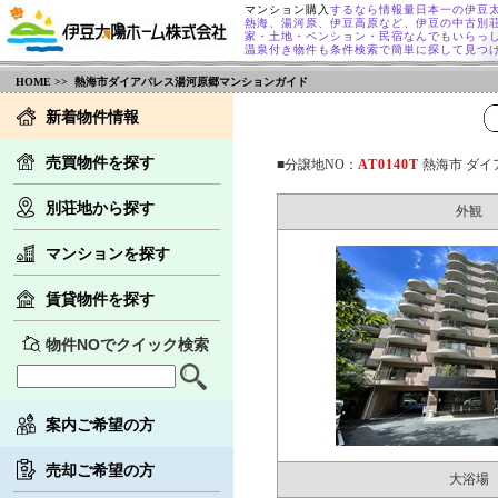
マンション購入
するなら情報量日本一の伊豆
熱海、湯河原、伊豆高原など、伊豆の中古別
家・土地・ペンション・民宿なんでもいらっ
温泉付き物件も条件検索で簡単に探して見つ
HOME
>> 熱海市ダイアパレス湯河原郷マンションガイド
新着物件情報
売買物件を探す
■分譲地NO：
AT0140T
熱海市 ダイ
別荘地から探す
外観
マンションを探す
賃貸物件を探す
物件NOでクイック検索
案内ご希望の方
売却ご希望の方
大浴場