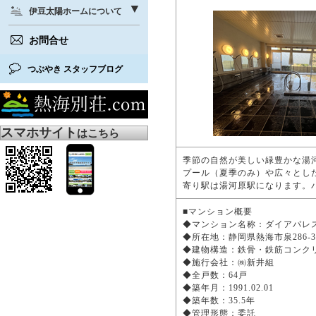
伊豆太陽ホームについて
お問合せ
つぶやき スタッフブログ
スマホサイト
はこちら
季節の自然が美しい緑豊かな湯
プール（夏季のみ）や広々とし
寄り駅は湯河原駅になります。
■マンション概要
◆マンション名称：ダイアパ
◆所在地：静岡県熱海市泉286-
◆建物構造：鉄骨・鉄筋コンク
◆施行会社：㈱新井組
◆全戸数：64戸
◆築年月：1991.02.01
◆築年数：35.5年
◆管理形態：委託