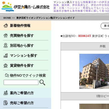
マンション購入
するなら情報量日本一の伊豆
熱海、湯河原、伊豆高原など、伊豆の中古別
家・土地・ペンション・民宿なんでもいらっ
温泉付き物件も条件検索で簡単に探して見つ
HOME
>> 東伊豆町ライオンズマンション熱川マンションガイド
新着物件情報
東
売買物件を探す
■分譲地NO：
HI0024T
東伊豆町 ラ
別荘地から探す
外観
マンションを探す
賃貸物件を探す
物件NOでクイック検索
案内ご希望の方
1階ロビ
売却ご希望の方