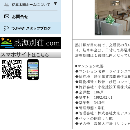
伊豆太陽ホームについて
お問合せ
つぶやき スタッフブログ
熱川駅が目の前で、交通便の良
り。駐車料金は、日貸しで外駐車場
スマホサイト
はこちら
滞在期間は１週間以内となって
■マンション概要
◆マンション名称：ライオン
◆所在地：静岡県賀茂郡東伊豆町
◆建物構造：鉄骨・鉄筋コンク
◆施行会社：小松建設工業株
◆全戸数：106戸
◆築年月：1992.02.01
◆築年数：34.5年
◆管理形態：常駐
◆管理会社：株式会社大京ア
◆ペットの飼育：可能
◆その他：温泉大浴場（サウナ付き