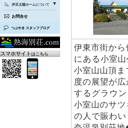
伊豆太陽ホームについて
お問合せ
つぶやき スタッフブログ
伊東市街から
スマホサイト
はこちら
にある小室山
小室山山頂ま
度の展望が広
するグラウン
小室山のサツ
の人で賑わい
奈温泉別荘地