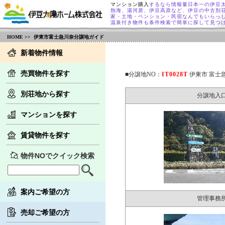
マンション購入
するなら情報量日本一の伊豆
熱海、湯河原、伊豆高原など、伊豆の中古別
家・土地・ペンション・民宿なんでもいらっ
温泉付き物件も条件検索で簡単に探して見つ
HOME
>> 伊東市富士急川奈分譲地ガイド
新着物件情報
売買物件を探す
■分譲地NO：
IT0028T
伊東市 富士
別荘地から探す
分譲地入
マンションを探す
賃貸物件を探す
物件NOでクイック検索
案内ご希望の方
管理事務
売却ご希望の方