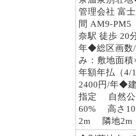
管理会社 富
間 AM9-P
奈駅 徒歩 20
年◆総区画数/
み：敷地面積×
年額年払（4/
2400円/年
指定 自然公
60% 高さ
2m 隣地2