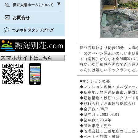
伊豆太陽ホームについて
お問合せ
つぶやき スタッフブログ
伊豆高原駅より徒歩15分。大
ーのスペイン調瓦が美しい南欧
スマホサイト
はこちら
ト（南棟）からなる全98邸の
爽やかな開放感を満喫できる露
ゃんには嬉しいドックランなど
■マンション概要
◆マンション名称：メルヴェ
◆所在地：静岡県伊東市八幡野17
◆建物構造：鉄筋コンクリート
◆施行会社：戸田建設株式会
◆全戸数：98戸
◆築年月：2003.03.01
◆築年数：23.4年
◆管理形態：委託
◆管理会社：三菱地所コミュ
◆ペットの飼育：可能