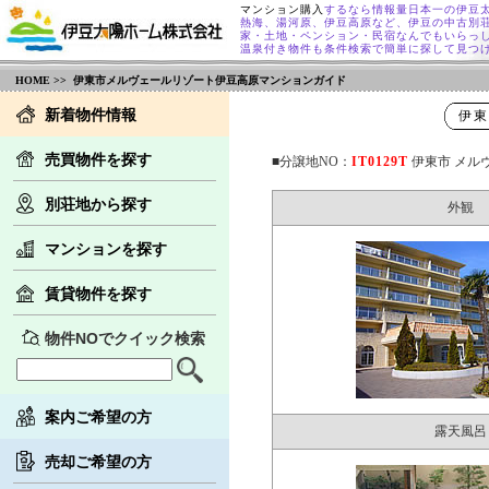
マンション購入
するなら情報量日本一の伊豆
熱海、湯河原、伊豆高原など、伊豆の中古別
家・土地・ペンション・民宿なんでもいらっ
温泉付き物件も条件検索で簡単に探して見つ
HOME
>> 伊東市メルヴェールリゾート伊豆高原マンションガイド
新着物件情報
伊東
売買物件を探す
■分譲地NO：
IT0129T
伊東市 メル
別荘地から探す
外観
マンションを探す
賃貸物件を探す
物件NOでクイック検索
案内ご希望の方
露天風呂
売却ご希望の方