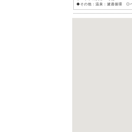
◆その他：温泉：濾過循環 ◎