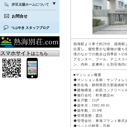
伊豆太陽ホームについて
お問合せ
つぶやき スタッフブログ
熱海駅より車で約20分、函南駅
位置し、個性豊かな建物が建ち
スマホサイト
はこちら
境のなかでの散歩は四季折々の
グセンター、プール、テニスコ
ン、内科、皮膚科）も別荘地内
■マンション概要
◆マンション名称：サンフォレ
◆所在地：静岡県田方郡函南町平井
◆建物構造：鉄筋コンクリート
◆施行会社：村本建設㈱
◆全戸数：23戸
◆築年月：1992.09.01
◆築年数：33.9年
◆管理形態：委託
◆管理会社：東海プラント株
◆ペットの飼育：可能