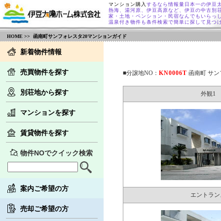
マンション購入
するなら情報量日本一の伊豆
熱海、湯河原、伊豆高原など、伊豆の中古別
家・土地・ペンション・民宿なんでもいらっ
温泉付き物件も条件検索で簡単に探して見つ
HOME
>> 函南町サンフォレスタ20マンションガイド
新着物件情報
売買物件を探す
■分譲地NO：
KN0006T
函南町 サン
別荘地から探す
外観1
マンションを探す
賃貸物件を探す
物件NOでクイック検索
案内ご希望の方
エントラン
売却ご希望の方