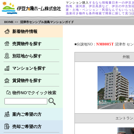
マンション購入
するなら情報量日本一の伊豆
熱海、湯河原、伊豆高原など、伊豆の中古別
家・土地・ペンション・民宿なんでもいらっ
温泉付き物件も条件検索で簡単に探して見つ
HOME
>> 沼津市センシブル淡島マンションガイド
新着物件情報
売買物件を探す
■分譲地NO：
NM0005T
沼津市 セ
別荘地から探す
外観
マンションを探す
賃貸物件を探す
物件NOでクイック検索
案内ご希望の方
エントラン
売却ご希望の方