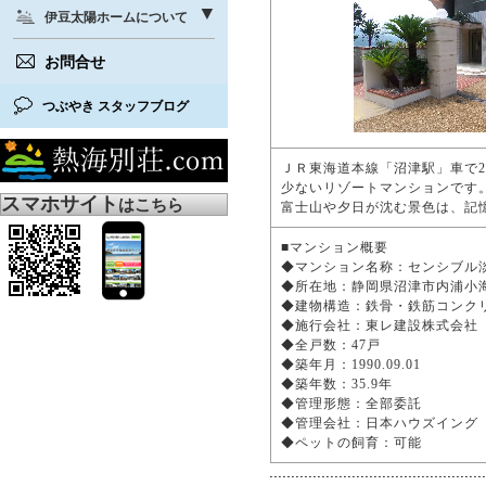
伊豆太陽ホームについて
お問合せ
つぶやき スタッフブログ
ＪＲ東海道本線「沼津駅」車で2
少ないリゾートマンションです
スマホサイト
はこちら
富士山や夕日が沈む景色は、記
■マンション概要
◆マンション名称：センシブ
◆所在地：静岡県沼津市内浦小海
◆建物構造：鉄骨・鉄筋コンク
◆施行会社：東レ建設株式会
◆全戸数：47戸
◆築年月：1990.09.01
◆築年数：35.9年
◆管理形態：全部委託
◆管理会社：日本ハウズイン
◆ペットの飼育：可能