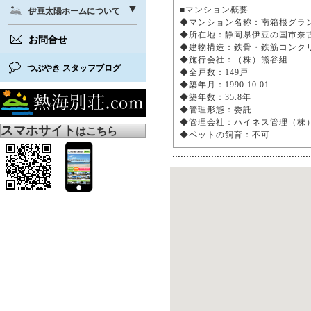
■マンション概要
伊豆太陽ホームについて
◆マンション名称：南箱根グ
◆所在地：静岡県伊豆の国市奈古谷
お問合せ
◆建物構造：鉄骨・鉄筋コンク
◆施行会社：（株）熊谷組
つぶやき スタッフブログ
◆全戸数：149戸
◆築年月：1990.10.01
◆築年数：35.8年
◆管理形態：委託
◆管理会社：ハイネス管理（
スマホサイト
はこちら
◆ペットの飼育：不可