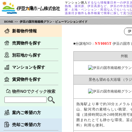
マンション購入
するなら情報量日本一の伊豆
熱海、湯河原、伊豆高原など、伊豆の中古別
家・土地・ペンション・民宿なんでもいらっ
温泉付き物件も条件検索で簡単に探して見つ
HOME
>> 伊豆の国市南箱根グラン・ビューマンションガイド
新着物件情報
伊
売買物件を探す
■分譲地NO：
NY0005T
伊豆の国市
別荘地から探す
外観
マンションを探す
賃貸物件を探す
景色も望める大浴場 （ラ
物件NOでクイック検索
熱海駅より車で約30分エメラ
山、駿河湾の素晴らしい眺望、
案内ご希望の方
場（清掃時間以外24時間利用
囲まれたとても静かな環境。韮山
売却ご希望の方
料）利用も便利。