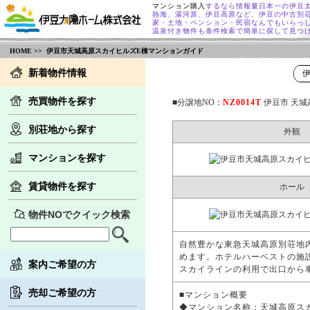
マンション購入
するなら情報量日本一の伊豆
熱海、湯河原、伊豆高原など、伊豆の中古別
家・土地・ペンション・民宿なんでもいらっ
温泉付き物件も条件検索で簡単に探して見つ
HOME
>> 伊豆市天城高原スカイヒルズE棟マンションガイド
新着物件情報
売買物件を探す
■分譲地NO：
NZ0014T
伊豆市 天城
別荘地から探す
外観
マンションを探す
賃貸物件を探す
ホール
物件NOでクイック検索
自然豊かな東急天城高原別荘地
めます。ホテルハーベストの施
案内ご希望の方
スカイラインの利用で出口から車
売却ご希望の方
■マンション概要
◆マンション名称：天城高原ス