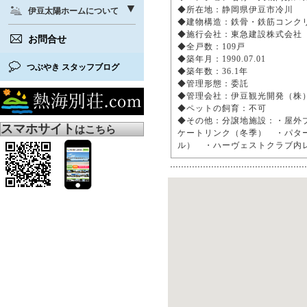
◆所在地：静岡県伊豆市冷川
伊豆太陽ホームについて
◆建物構造：鉄骨・鉄筋コンク
◆施行会社：東急建設株式会
お問合せ
◆全戸数：109戸
◆築年月：1990.07.01
つぶやき スタッフブログ
◆築年数：36.1年
◆管理形態：委託
◆管理会社：伊豆観光開発（株
◆ペットの飼育：不可
◆その他：分譲地施設：・屋外
スマホサイト
はこちら
ケートリンク（冬季） ・パタ
ル） ・ハーヴェストクラブ内