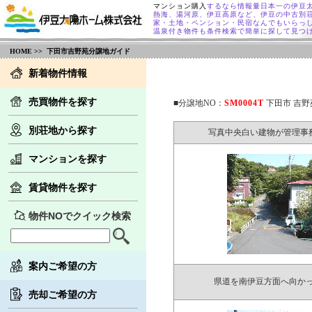
マンション購入
するなら情報量日本一の伊豆
熱海、湯河原、伊豆高原など、伊豆の中古別
家・土地・ペンション・民宿なんでもいらっ
温泉付き物件も条件検索で簡単に探して見つ
HOME
>> 下田市吉野苑分譲地ガイド
新着物件情報
売買物件を探す
■分譲地NO：
SM0004T
下田市 吉野
別荘地から探す
写真中央白い建物が管理事務
マンションを探す
賃貸物件を探す
物件NOでクイック検索
案内ご希望の方
県道を南伊豆方面へ向かっ
売却ご希望の方