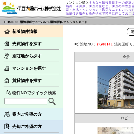
マンション購入
するなら情報量日本一の伊豆
熱海、湯河原、伊豆高原など、伊豆の中古別
家・土地・ペンション・民宿なんでもいらっ
温泉付き物件も条件検索で簡単に探して見つ
HOME
>> 湯河原町サニーパレス湯河原第2マンションガイド
新着物件情報
売買物件を探す
■分譲地NO：
YG0014T
湯河原町 サ
別荘地から探す
全景
マンションを探す
賃貸物件を探す
物件NOでクイック検索
案内ご希望の方
ロビー
売却ご希望の方