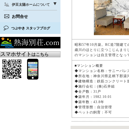
伊豆太陽ホームについて
お問合せ
つぶやき スタッフブログ
昭和57年10月築。RC造7階
歳川のほとりに立つこじんまり
スマホサイト
はこちら
のマンションは自主管理となっ
■マンション概要
◆マンション名称：サニーパレ
◆所在地：神奈川県足柄下郡湯河原
◆建物構造：鉄筋コンクリート
◆施行会社：(株)石井組
◆全戸数：31戸
◆築年月：1982.10.01
◆築年数：43.8年
◆管理形態：自治管理
◆ペットの飼育：不可