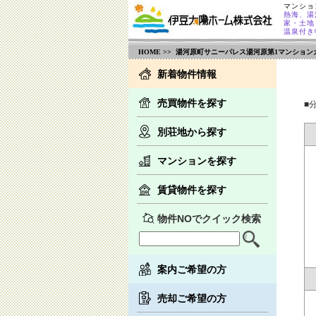
マンショ
熱海、湯
家・土地
温泉付き
HOME
>> 湯河原町サニーパレス湯河原第1マンション
新着物件情報
売買物件を探す
■
別荘地から探す
マンションを探す
賃貸物件を探す
物件NOでクイック検索
案内ご希望の方
売却ご希望の方