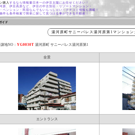
ン購入
するなら情報量日本一の伊豆太陽にお任せください！
河原、伊豆高原など、伊豆の中古別荘・リゾートマンション・
・ペンション・民宿なんでもいらっしゃい！クチコミ情報も満載！
物件も条件検索で簡単に探して見つける事ができる不動産！
ガイド
湯河原町サニーパレス湯河原第1マンション
分譲地NO：
YG0030T
湯河原町 サニーパレス湯河原第1
全景
エントランス