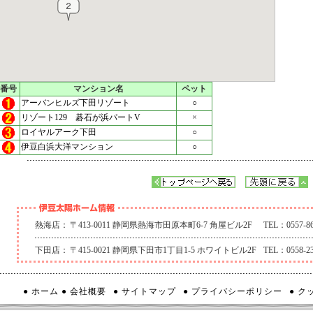
番号
マンション名
ペット
アーバンヒルズ下田リゾート
○
リゾート129 碁石が浜パートV
×
ロイヤルアーク下田
○
伊豆白浜大洋マンション
○
熱海店：
〒413-0011 静岡県熱海市田原本町6-7 角屋ビル2F
TEL：0557-86
下田店：
〒415-0021 静岡県下田市1丁目1-5 ホワイトビル2F
TEL：0558-23
● ホーム
● 会社概要
● サイトマップ
● プライバシーポリシー
● 