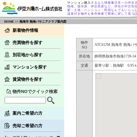
マンション購入
するなら情報量日本一の伊豆
熱海、湯河原、伊豆高原など、伊豆の中古別
家・土地・ペンション・民宿なんでもいらっ
温泉付き物件も条件検索で簡単に探して見つ
HOME
>> 熱海市 熱海パサニアクラブ案内図
新着物件情報
売買物件を探す
物件
ATC612M 熱海市 熱海
NO
別荘地から探す
所在地
静岡県熱海市熱海1739-3
交通
最寄り駅：熱海駅 0.9
マンションを探す
賃貸物件を探す
物件NOでクイック検索
案内ご希望の方
売却ご希望の方