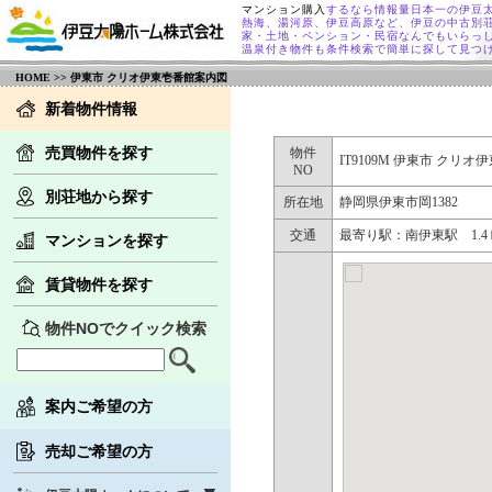
マンション購入
するなら情報量日本一の伊豆
熱海、湯河原、伊豆高原など、伊豆の中古別
家・土地・ペンション・民宿なんでもいらっ
温泉付き物件も条件検索で簡単に探して見つ
HOME
>> 伊東市 クリオ伊東壱番館案内図
新着物件情報
売買物件を探す
物件
IT9109M 伊東市 クリ
NO
別荘地から探す
所在地
静岡県伊東市岡1382
交通
最寄り駅：南伊東駅 1.
マンションを探す
賃貸物件を探す
物件NOでクイック検索
案内ご希望の方
売却ご希望の方