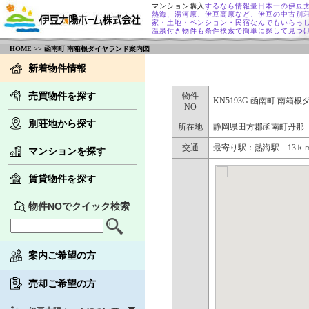
マンション購入
するなら情報量日本一の伊豆
熱海、湯河原、伊豆高原など、伊豆の中古別
家・土地・ペンション・民宿なんでもいらっ
温泉付き物件も条件検索で簡単に探して見つ
HOME
>> 函南町 南箱根ダイヤランド案内図
新着物件情報
売買物件を探す
物件
KN5193G 函南町 南箱
NO
別荘地から探す
所在地
静岡県田方郡函南町丹那
交通
最寄り駅：熱海駅 13
マンションを探す
賃貸物件を探す
物件NOでクイック検索
案内ご希望の方
売却ご希望の方