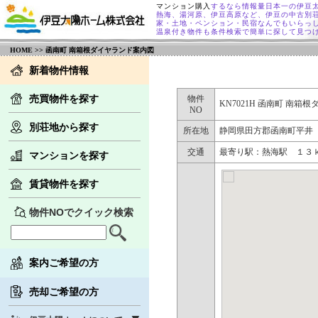
マンション購入
するなら情報量日本一の伊豆
熱海、湯河原、伊豆高原など、伊豆の中古別
家・土地・ペンション・民宿なんでもいらっ
温泉付き物件も条件検索で簡単に探して見つ
HOME
>> 函南町 南箱根ダイヤランド案内図
新着物件情報
売買物件を探す
物件
KN7021H 函南町 南箱
NO
別荘地から探す
所在地
静岡県田方郡函南町平井
交通
最寄り駅：熱海駅 １３ｋ
マンションを探す
賃貸物件を探す
物件NOでクイック検索
案内ご希望の方
売却ご希望の方