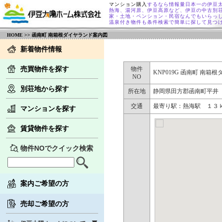
マンション購入
するなら情報量日本一の伊豆
熱海、湯河原、伊豆高原など、伊豆の中古別
家・土地・ペンション・民宿なんでもいらっ
温泉付き物件も条件検索で簡単に探して見つ
HOME
>> 函南町 南箱根ダイヤランド案内図
新着物件情報
売買物件を探す
物件
KNP019G 函南町 南箱
NO
別荘地から探す
所在地
静岡県田方郡函南町平井
交通
最寄り駅：熱海駅 １
マンションを探す
賃貸物件を探す
物件NOでクイック検索
案内ご希望の方
売却ご希望の方