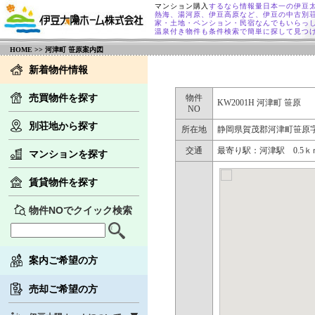
マンション購入
するなら情報量日本一の伊豆
熱海、湯河原、伊豆高原など、伊豆の中古別
家・土地・ペンション・民宿なんでもいらっ
温泉付き物件も条件検索で簡単に探して見つ
HOME
>> 河津町 笹原案内図
新着物件情報
売買物件を探す
物件
KW2001H 河津町 笹原
NO
別荘地から探す
所在地
静岡県賀茂郡河津町笹原
交通
最寄り駅：河津駅 0.5
マンションを探す
賃貸物件を探す
物件NOでクイック検索
案内ご希望の方
売却ご希望の方