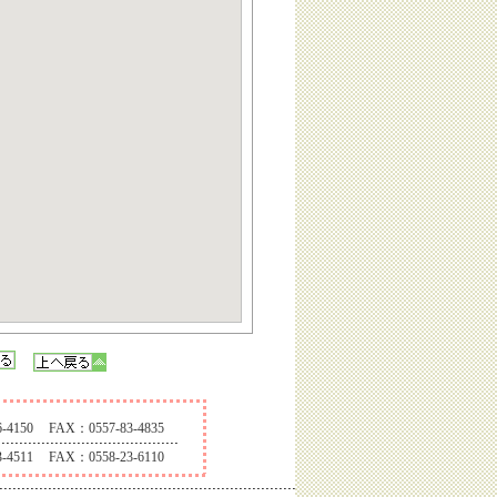
-4150
FAX：0557-83-4835
-4511
FAX：0558-23-6110