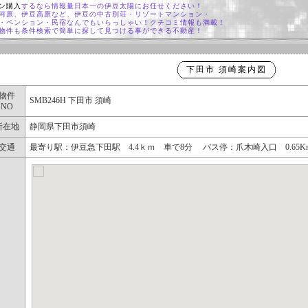
ン購入
するなら情報量日本一の伊豆太陽にお任せください！
河原、伊豆高原など、伊豆の中古別荘・リゾートマンション・
・ペンション・民宿なんでもいらっしゃい！クチコミ情報も満載！
物件も条件検索で簡単に探して見つける事ができる不動産！
下田市 須崎案内図
物件
SMB246H 下田市 須崎
NO
所在地
静岡県下田市須崎
交通
最寄り駅：伊豆急下田駅 4.4ｋｍ 車で8分 バス停：爪木崎入口 0.65