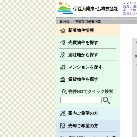
マンショ
熱海、湯
家・土地
温泉付き
HOME
>> 下田市 須崎案内図
新着物件情報
売買物件を探す
別荘地から探す
マンションを探す
賃貸物件を探す
物件NOでクイック検索
案内ご希望の方
売却ご希望の方