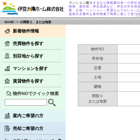
マンション購入
するなら情報量日本一の伊豆
熱海、湯河原、伊豆高原など、伊豆の中古別
家・土地・ペンション・民宿なんでもいらっ
温泉付き物件も条件検索で簡単に探して見つ
HOME
>> の間取り、または地形
新着物件情報
売買物件を探す
物件NO
別荘地から探す
所在地
交通
マンションを探す
土地
賃貸物件を探す
建物
物件NOでクイック検索
間取り
または地形
案内ご希望の方
売却ご希望の方