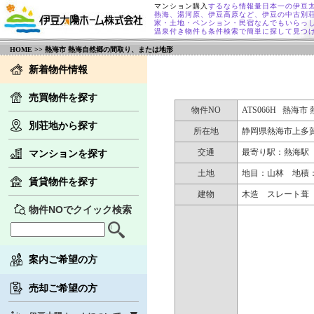
マンション購入
するなら情報量日本一の伊豆
熱海、湯河原、伊豆高原など、伊豆の中古別
家・土地・ペンション・民宿なんでもいらっ
温泉付き物件も条件検索で簡単に探して見つ
HOME
>> 熱海市 熱海自然郷の間取り、または地形
新着物件情報
売買物件を探す
物件NO
ATS066H 熱海
別荘地から探す
所在地
静岡県熱海市上多
交通
最寄り駅：熱海駅 
マンションを探す
土地
地目：山林 地積：
賃貸物件を探す
建物
木造 スレート葺 2
物件NOでクイック検索
案内ご希望の方
売却ご希望の方