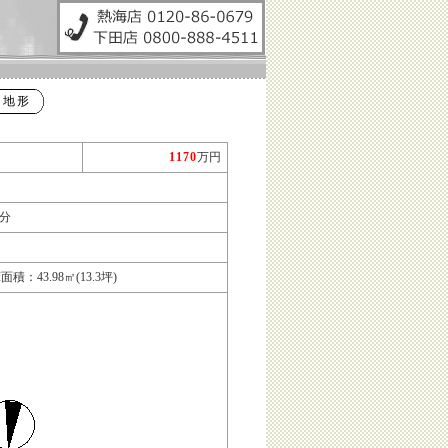
は地形
1170
万円
 3分
：43.98㎡(13.3坪)