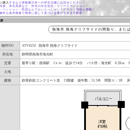
ン購入
するなら情報量日本一の伊豆太陽にお任せください！
河原、伊豆高原など、伊豆の中古別荘・リゾートマンション・
・ペンション・民宿なんでもいらっしゃい！クチコミ情報も満載！
物件も条件検索で簡単に探して見つける事ができる不動産！
地形
熱海市 熱海クリフサイドの間取り、また
物件NO
ATV025Z 熱海市 熱海クリフサイド
所在地
静岡県熱海市海光町
交通
最寄り駅：熱海駅 1ｋｍ 徒歩で14分 バス停：海光町 0.2Km
土地
建物
鉄骨鉄筋コンクリート造 15階建 築年数：51.5年 間取り：1R 床面積