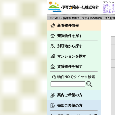
マンショ
熱海、湯
家・土地
温泉付き
HOME
>> 熱海市 熱海クリフサイドの間取り、または
新着物件情報
売買物件を探す
別荘地から探す
マンションを探す
賃貸物件を探す
物件NOでクイック検索
案内ご希望の方
売却ご希望の方