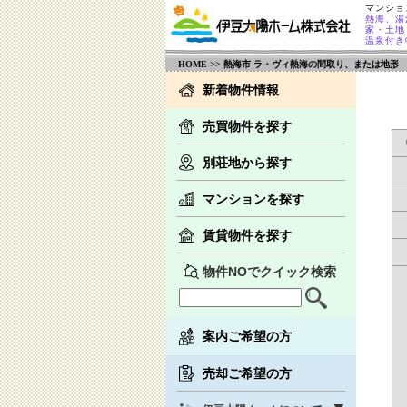
マンショ
熱海、湯
家・土地
温泉付き
HOME
>> 熱海市 ラ・ヴィ熱海の間取り、または地形
新着物件情報
売買物件を探す
別荘地から探す
マンションを探す
賃貸物件を探す
物件NOでクイック検索
案内ご希望の方
売却ご希望の方