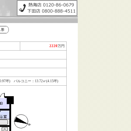
地形
2220
万円
7坪) バルコニー：13.72㎡(4.15坪)