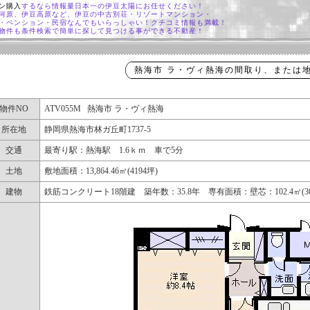
ン購入
するなら情報量日本一の伊豆太陽にお任せください！
河原、伊豆高原など、伊豆の中古別荘・リゾートマンション・
・ペンション・民宿なんでもいらっしゃい！クチコミ情報も満載！
物件も条件検索で簡単に探して見つける事ができる不動産！
熱海市 ラ・ヴィ熱海の間取り、または
物件NO
ATV055M 熱海市 ラ・ヴィ熱海
所在地
静岡県熱海市林ガ丘町1737-5
交通
最寄り駅：熱海駅 1.6ｋｍ 車で5分
土地
敷地面積：13,864.46㎡(4194坪)
建物
鉄筋コンクリート18階建 築年数：35.8年 専有面積：壁芯：102.4㎡(30.9