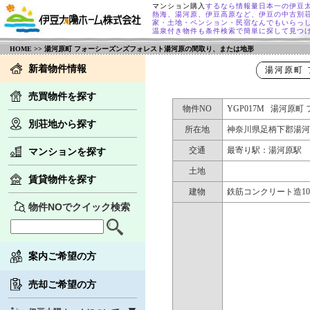
マンション購入
するなら情報量日本一の伊豆
熱海、湯河原、伊豆高原など、伊豆の中古別
家・土地・ペンション・民宿なんでもいらっ
温泉付き物件も条件検索で簡単に探して見つ
HOME
>> 湯河原町 フォーシーズンズフォレスト湯河原の間取り、または地形
新着物件情報
湯河原町
売買物件を探す
物件NO
YGP017M 湯河原
別荘地から探す
所在地
神奈川県足柄下郡湯河原
交通
最寄り駅：湯河原駅 
マンションを探す
土地
賃貸物件を探す
建物
鉄筋コンクリート造10階建
物件NOでクイック検索
案内ご希望の方
売却ご希望の方