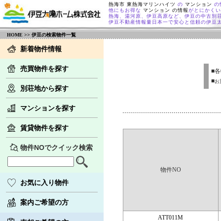
熱海市 東熱海マリンハイツ
の
マンション
の
他にもお得な
マンション の情報
がとにかくい
熱海、湯河原、伊豆高原など、伊豆の中古別
伊豆不動産情報量日本一で安心と信頼の伊豆
HOME
>> 伊豆の検索物件一覧
新着物件情報
売買物件を探す
■
■
お
別荘地から探す
マンションを探す
賃貸物件を探す
物件NOでクイック検索
物件NO
お気に入り物件
案内ご希望の方
ATT011M