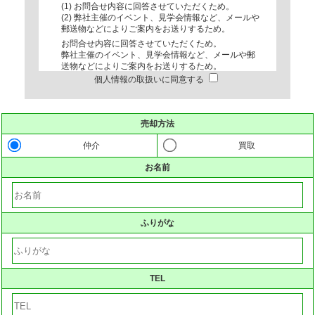
(1) お問合せ内容に回答させていただくため。
(2) 弊社主催のイベント、見学会情報など、メールや
郵送物などによりご案内をお送りするため。
お問合せ内容に回答させていただくため。
弊社主催のイベント、見学会情報など、メールや郵
送物などによりご案内をお送りするため。
個人情報の取扱いに同意する
2. 個人情報の取扱いの委託について
弊社は、業務を円滑に進める等の理由から、お客様
の個人情報を、限定された特定の業務の範囲に限
売却方法
り、協力会社に委託することがあります。但し、委
託先に開示する個人情報は、当該業務の遂行上必要
仲介
買取
となる最小限の個人情報のみとし、かつ使用範囲も
その範囲に限定します。
お名前
3. 第三者への個人情報の提供について
弊社が、本フォームを通じて取得するお客様の個人
情報は、弊社以外の第三者に開示または提供するこ
とはありません。
ふりがな
4. 保有個人データに関するお問合せ窓口について
弊社は、保有するお客様の個人情報について、その
本人又は代理人から、利用目的の通知、開示、内容
TEL
の訂正、追加または削除、利用の停止、消去、およ
び第三者提供停止の求めに応じます。その場合のお
問合せは、下記までお申し出ください。