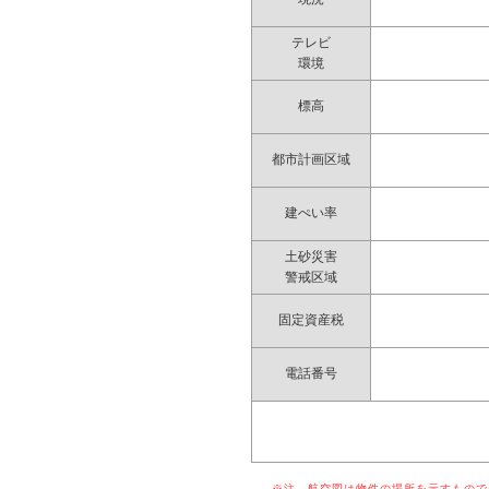
テレビ
環境
標高
都市計画区域
建ぺい率
土砂災害
警戒区域
固定資産税
電話番号
※注 航空図は物件の場所を示すものでは