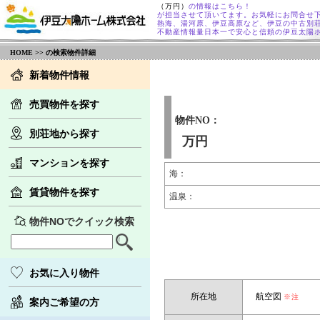
（万円）
の情報はこちら！
が担当させて頂いてます。お気軽にお問合せ
熱海、湯河原、伊豆高原など、伊豆の中古別
不動産情報量日本一で安心と信頼の伊豆太陽
HOME
>> の検索物件詳細
新着物件情報
売買物件を探す
物件NO：
別荘地から探す
万円
マンションを探す
海：
賃貸物件を探す
温泉：
物件NOでクイック検索
お気に入り物件
所在地
航空図
※注
案内ご希望の方