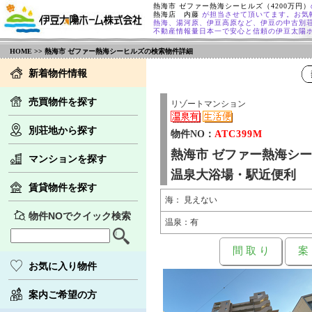
熱海市 ゼファー熱海シーヒルズ（4200万円）
熱海店 内藤
が担当させて頂いてます。お気
熱海、湯河原、伊豆高原など、伊豆の中古別
不動産情報量日本一で安心と信頼の伊豆太陽
HOME
>> 熱海市 ゼファー熱海シーヒルズの検索物件詳細
新着物件情報
売買物件を探す
リゾートマンション
別荘地から探す
物件NO：
ATC399M
熱海市 ゼファー熱海シ
マンションを探す
温泉大浴場・駅近便利
賃貸物件を探す
海： 見えない
物件NOでクイック検索
温泉：有
間 取 り
案
お気に入り物件
案内ご希望の方