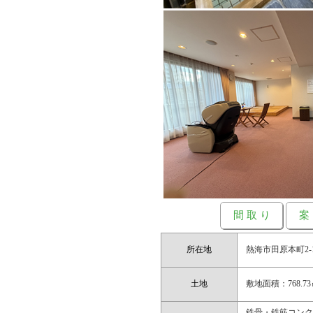
間 取 り
案
所在地
熱海市田原本町2-
土地
敷地面積：768.73㎡
鉄骨・鉄筋コンクリ