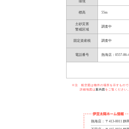
環境
標高
55m
土砂災害
調査中
警戒区域
固定資産税
調査中
電話番号
熱海店：0557-86-4
※注 航空図は物件の場所を示すものでは
詳細地図は
案内図
をご覧ください
熱海店：
〒413-0011