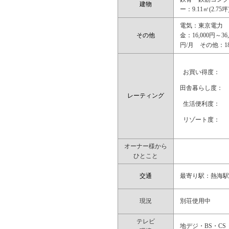
建物
ー：9.11㎡(2.75坪
電気：東京電力 
その他
金：16,000円～3
円/月 その他：18
お買い得度：
田舎暮らし度：
レーティング
生活便利度：
リゾート度：
オーナー様から
ひとこと
交通
最寄り駅：熱海駅
現況
別荘使用中
テレビ
地デジ・BS・CS