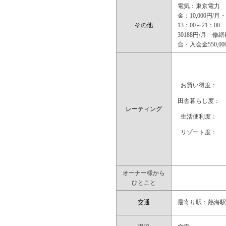
電気：東京電力 
金：10,000円
その他
13：00～21：0
30188円/月 
合・入会金550,
お買い得度：
田舎暮らし度：
レーティング
生活便利度：
リゾート度：
オーナー様から
ひとこと
交通
最寄り駅：熱海駅