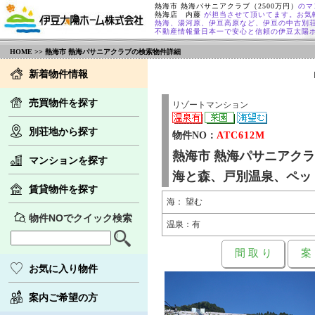
熱海市 熱海パサニアクラブ（2500万円）
のマ
熱海店 内藤
が担当させて頂いてます。お気
熱海、湯河原、伊豆高原など、伊豆の中古別
不動産情報量日本一で安心と信頼の伊豆太陽
HOME
>> 熱海市 熱海パサニアクラブの検索物件詳細
新着物件情報
売買物件を探す
リゾートマンション
別荘地から探す
物件NO：
ATC612M
熱海市 熱海パサニアク
マンションを探す
海と森、戸別温泉、ペッ
賃貸物件を探す
海： 望む
物件NOでクイック検索
温泉：有
間 取 り
案
お気に入り物件
案内ご希望の方