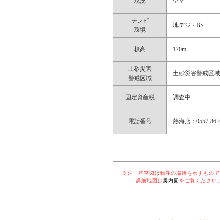
現況
空室
テレビ
地デジ・BS
環境
標高
170m
土砂災害
土砂災害警戒区
警戒区域
固定資産税
調査中
電話番号
熱海店：0557-86-4
※注 航空図は物件の場所を示すものでは
詳細地図は
案内図
をご覧ください