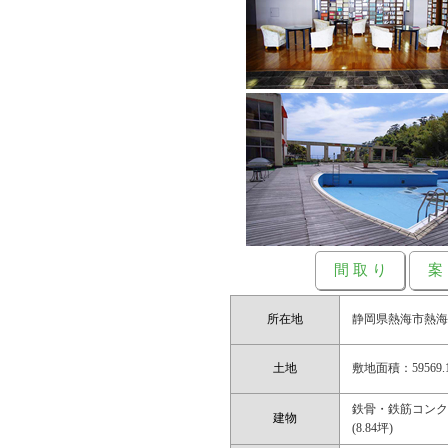
間 取 り
案
所在地
静岡県熱海市熱海17
土地
敷地面積：59569.15
鉄骨・鉄筋コンクリー
建物
(8.84坪)